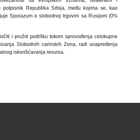
vezanosti sa evropskim tržištima, bilateralni i
 je potpisnik Republika Srbija, među kojima se, kao
vljuje Sporazum o slobodnoj trgovini sa Rusijom (0%
očiti i pružiti podršku tokom sprovođenja celokupne
nisanja Slobodnih carinskih Zona, radi unapređenja
lnog iskorišćavanja resursa.