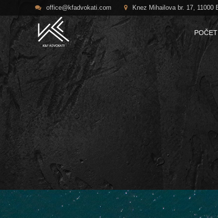
office@kfadvokati.com
Knez Mihailova br. 17, 11000 
POČET