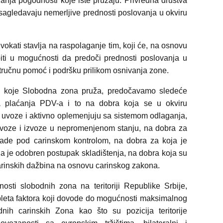
vanja pogodnosti koje iste pružaju. Privredna društva
sagledavaju nemerljive prednosti poslovanja u okviru
okati stavlja na raspolaganje tim, koji će, na osnovu
biti u mogućnosti da predoči prednosti poslovanja u
stručnu pomoć i podršku prilikom osnivanja zone.
i koje Slobodna zona pruža, predočavamo sledeće
a plaćanja PDV-a i to na dobra koja se u okviru
 uvoze i aktivno oplemenjuju sa sistemom odlaganja,
voze i izvoze u nepromenjenom stanju, na dobra za
rade pod carinskom kontrolom, na dobra za koja je
ja je odobren postupak skladištenja, na dobra koja su
arinskih dažbina na osnovu carinskog zakona.
osti slobodnih zona na teritoriji Republike Srbije,
pleta faktora koji dovode do mogućnosti maksimalnog
odnih carinskih Zona kao što su pozicija teritorije