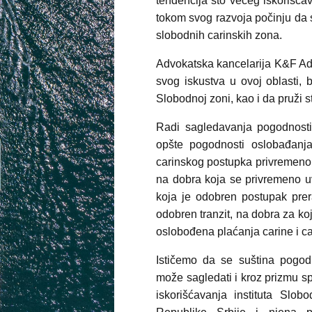
tendencija što većeg iskorišća
tokom svog razvoja počinju da 
slobodnih carinskih zona.
Advokatska kancelarija K&F Adv
svog iskustva u ovoj oblasti, 
Slobodnoj zoni, kao i da pruži 
Radi sagledavanja pogodnost
opšte pogodnosti oslobađanj
carinskog postupka privremeno
na dobra koja se privremeno u
koja je odobren postupak pre
odobren tranzit, na dobra za ko
oslobođena plaćanja carine i c
Ističemo da se suština pogodn
može sagledati i kroz prizmu s
iskorišćavanja instituta Slob