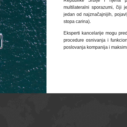
Republike Srbije i njena po
multilateralni sporazumi, čiji
jedan od najznačajnijih, poja
stopa carina).
Eksperti kancelarije mogu pred
procedure osnivanja i funkcio
poslovanja kompanija i maksima