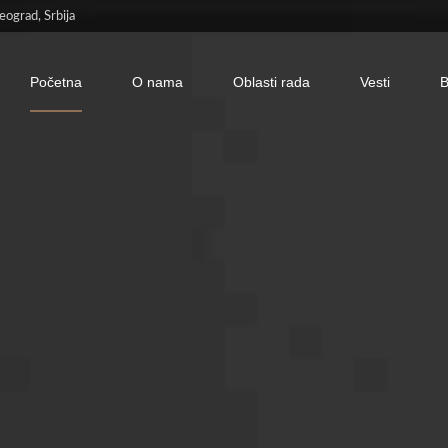
ograd, Srbija
Početna
O nama
Oblasti rada
Vesti
B
Italiano
English