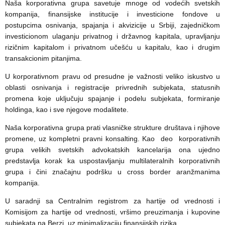
Naša korporativna grupa savetuje mnoge od vodećih svetskih
kompanija, finansijske institucije i investicione fondove u
postupcima osnivanja, spajanja i akvizicije u Srbiji, zajedničkom
investicionom ulaganju privatnog i državnog kapitala, upravljanju
rizičnim kapitalom i privatnom učešću u kapitalu, kao i drugim
transakcionim pitanjima.
U korporativnom pravu od presudne je važnosti veliko iskustvo u
oblasti osnivanja i registracije privrednih subjekata, statusnih
promena koje uključuju spajanje i podelu subjekata, formiranje
holdinga, kao i sve njegove modalitete.
Naša korporativna grupa prati vlasničke strukture društava i njihove
promene, uz kompletni pravni konsalting. Kao deo korporativnih
grupa velikih svetskih advokatskih kancelarija ona ujedno
predstavlja korak ka uspostavljanju multilateralnih korporativnih
grupa i čini značajnu podršku u cross border aranžmanima
kompanija.
U saradnji sa Centralnim registrom za hartije od vrednosti i
Komisijom za hartije od vrednosti, vršimo preuzimanja i kupovine
subjekata na Berzi, uz minimalizaciju finansijskih rizika.