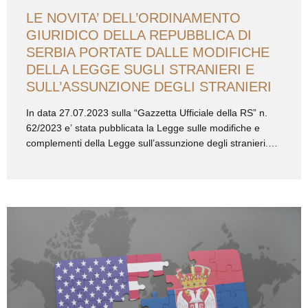
LE NOVITA’ DELL’ORDINAMENTO
GIURIDICO DELLA REPUBBLICA DI
SERBIA PORTATE DALLE MODIFICHE
DELLA LEGGE SUGLI STRANIERI E
SULL’ASSUNZIONE DEGLI STRANIERI
In data 27.07.2023 sulla “Gazzetta Ufficiale della RS” n.
62/2023 e’ stata pubblicata la Legge sulle modifiche e
complementi della Legge sull’assunzione degli stranieri.
L’applicazione della maggior parte delle disposizioni
accolte recentemente delle leggi sopraindicate e’ iniziata il
04.08.2023, decorsi 8 giorni dalla pubblicazione sulla
“Gazzetta Ufficiale della RS”, mentre l’inizio di applicazione
di un certo numero delle disposizioni e’ stato rimandato
all’01.02.2024. Le modifiche piu’ significative sono quelle
relative alla durata dell’arco temporale in cui ad uno
straniero possa essere concesso il soggiorno temporaneo
in Repubblica di Serbia. Infatti, la nuova soluzione
legislativa rende possibile la concessione di soggiorno