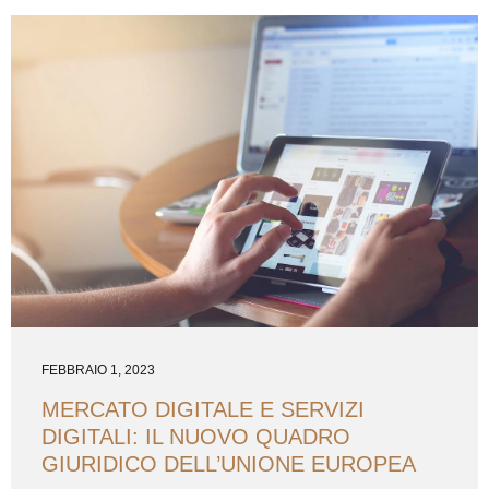
relativa alla capacita’ di lavoro e al comportamento del
dipendente (p. es. mancato ottenimento dei risultati
lavorativi, assenza di competenze necessarie), violazione
colposa di qualche compito lavorativo (p. es. abuso del
potere o eccesso del potere), mancata osservazione della
disciplina lavorativa (p. es. rifiuto ingiustificato di...
FEBBRAIO 1, 2023
MERCATO DIGITALE E SERVIZI
DIGITALI: IL NUOVO QUADRO
GIURIDICO DELL’UNIONE EUROPEA