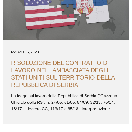
temporaneo...
MARZO 15, 2023
RISOLUZIONE DEL CONTRATTO DI
LAVORO NELL’AMBASCIATA DEGLI
STATI UNITI SUL TERRITORIO DELLA
REPUBBLICA DI SERBIA
La legge sul lavoro della Repubblica di Serbia (“Gazzetta
Ufficiale della RS”, n. 24/05, 61/05, 54/09, 32/13, 75/14,
13/17 – decreto CC, 113/17 e 95/18 –interpretazione
autentica) prevede che il contratto di lavoro del dipendente
non puo’ essere risolto se non per uno dei motivi prescritti
dall’art. 179 della Legge sul lavoro, cioe’: giusta causa