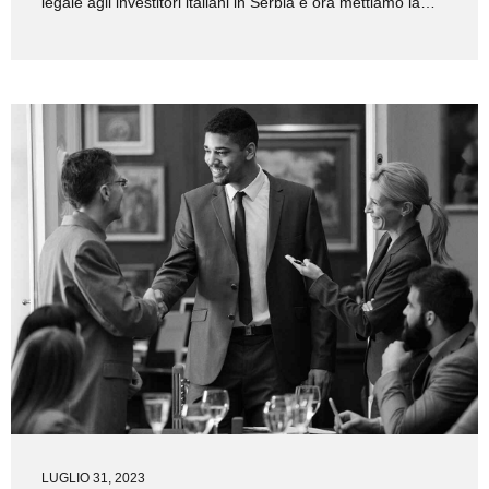
legale agli investitori italiani in Serbia e ora mettiamo la
stessa esperienza e dedizione a disposizione delle
aziende serbe che desiderano espandere la propria
attività in Italia. Per supportare l’internazionalizzazione dei
nostri clienti, abbiamo avviato una collaborazione
strategica con uno dei più prestigiosi studi legali in Italia,
con sedi a Milano, Torino e Roma. Questa partnership
garantisce un supporto legale e strategico completo in tutti
gli aspetti del business nel mercato italiano, comprese le
investimenti brownfield e greenfield, acquisizioni,
conformità normativa...
LUGLIO 31, 2023