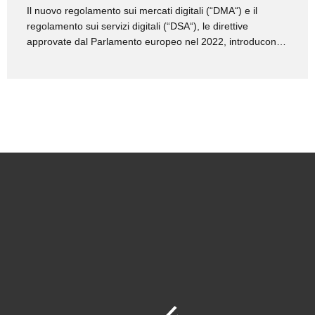
Il nuovo regolamento sui mercati digitali (“DMA“) e il
regolamento sui servizi digitali (“DSA“), le direttive
approvate dal Parlamento europeo nel 2022, introducono
cambiamenti fondamentali nella sfera delle attivita’
aziendali digitali. L’istituzione di controllo di impatto delle
piu’ grandi ditte digitali, comprese dal termine
“Gatekeepers“, e’ obiettivo principale del Regolamento sui
mercati digitali (“DMA”). Per i “Gatekeepers“ vengono
costituiti diritti e doveri concreti, con una particolare
attenzione alle prassi illecite indirizzate a rendere
impossibili o rendere difficili libera competizione. Un tale
atto dovrebbe costringere dei “Gatekepeers“ a smettere di
approfittare della propria posizione dominante e a rendere
finalmente possibile la creazione...