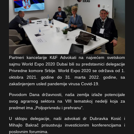
Partneri kancelarije K&F Advokati na najvećem svetskom
sajmu World Expo 2020 Dubai bili su predstavnici delegacije
Privredne komore Srbije. World Expo 2020 se održava od 1.
oktobra 2021. godine do 31. marta 2022. godine, sa
zakašnjenjem usled pandemije virusa Covid-19.
Povodom Dana državnosti, naša zemlja izlaže potencijale
svog agrarnog sektora na VIII tematskoj nedelji koja za
predmet ima „Poljoprivredu i prehranu“.
U sklopu delegacije, naši advokati dr Dubravka Kosić i
Mihajlo Bakrač prisustvuju investicionim konferencijama i
poslovnim forumima.