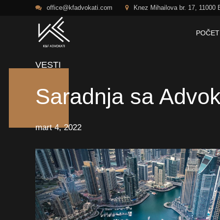
office@kfadvokati.com
Knez Mihailova br. 17, 11000 
POČET
VESTI
Saradnja sa Advok
mart 4, 2022