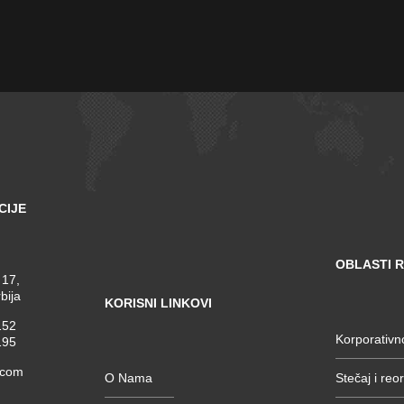
CIJE
OBLASTI 
 17,
bija
KORISNI LINKOVI
152
Korporativn
195
.com
O Nama
Stečaj i reo