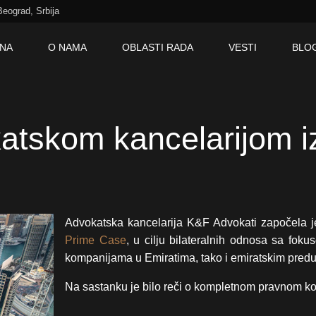
Beograd, Srbija
NA
O NAMA
OBLASTI RADA
VESTI
BLO
ITALIANO
ENGLISH
atskom kancelarijom i
Advokatska kancelarija K&F Advokati započela j
Prime Case
, u cilju bilateralnih odnosa sa fok
kompanijama u Emiratima, tako i emiratskim predu
Na sastanku je bilo reči o kompletnom pravnom ko