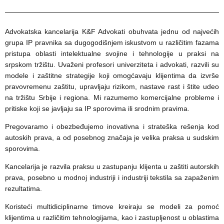
Advokatska kancelarija K&F Advokati obuhvata jednu od najvećih
grupa IP pravnika sa dugogodišnjem iskustvom u različitim fazama
pristupa oblasti intelektualne svojine i tehnologije u praksi na
srpskom tržištu. Uvaženi profesori univerziteta i advokati, razvili su
modele i zaštitne strategije koji omogćavaju klijentima da izvrše
pravovremenu zaštitu, upravljaju rizikom, nastave rast i štite udeo
na tržištu Srbije i regiona. Mi razumemo komercijalne probleme i
pritiske koji se javljaju sa IP sporovima ili srodnim pravima.
Pregovaramo i obezbeđujemo inovativna i strateška rešenja kod
autoskih prava, a od posebnog značaja je velika praksa u sudskim
sporovima.
Kancelarija je razvila praksu u zastupanju klijenta u zaštiti autorskih
prava, posebno u modnoj industriji i industriji tekstila sa zapaženim
rezultatima.
Koristeći multidiciplinarne timove kreiraju se modeli za pomoć
klijentima u različitim tehnologijama, kao i zastupljenost u oblastima