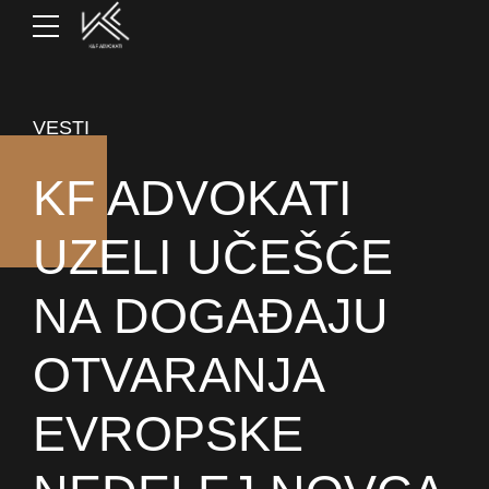
VESTI
KF ADVOKATI
UZELI UČEŠĆE
NA DOGAĐAJU
OTVARANJA
EVROPSKE