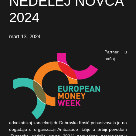
NEDELEJ NOVCA
2024
mart 13, 2024
Partner u
našoj
advokatskoj kancelariji dr Dubravka Kosić prisustvovala je na
događaju u organizaciji Ambasade Italije u Srbiji povodom
„Evropske nedelje novca 2024“ posvećene promovisanju