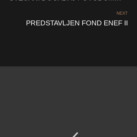
OBELEŽAVANJA STOGODIŠNJICE
POLAGANJA KAMENA TEMELJCA
NEXT
ZGRADE AMBASADE
PREDSTAVLJEN FOND ENEF II