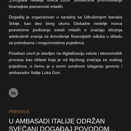
finansijkse pismenosti mladih.
Događaj je organizovan u saradnji sa Udruženjem banaka
Srbije, kao deo šireg okvira Globalne nedelje novca
posvećene podizanju svesti mladih o značaju sticanja
adekvatnih znanja za donošenje finansijskih odluka u skladu
sa potrebama i mogućnostima pojedinca.
Poseban osvrt je stavljen na digitalizaciju valuta i ekonomskih
procesa kao oblasti koja je od ključnog značaja za svakog
pojedinca, o čemu je u svom uvodnom izlaganju govorio i
ambasador Italije Luka Gori.
PREVIOUS
U AMBASADI ITALIJE ODRŽAN
SVEČANI DOGAĐAJ POVODOM