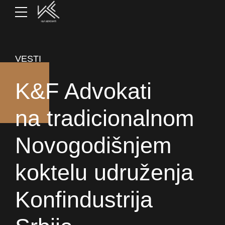
VESTI
K&F Advokati
na tradicionalnom
Novogodišnjem
koktelu udruženja
Konfindustrija