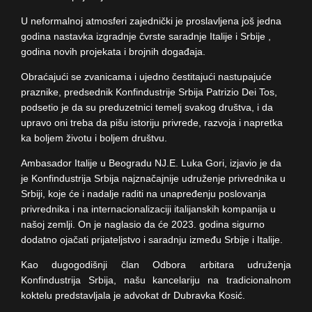
U neformalnoj atmosferi zajednički je proslavljena još jedna
godina nastavka izgradnje čvrste saradnje Italije i Srbije ,
godina novih projekata i brojnih događaja.
Obraćajući se zvanicama i ujedno čestitajući nastupajuće
praznike, predsednik Konfindustrije Srbija Patrizio Dei Tos,
podsetio je da su preduzetnici temelj svakog društva, i da
upravo oni treba da pišu istoriju privrede, razvoja i napretka
ka boljem životu i boljem društvu.
Ambasador Italije u Beogradu NJ.E. Luka Gori, izjavio je da
je Konfindustrija Srbija najznačajnije udruženje privrednika u
Srbiji, koje će i nadalje raditi na unapređenju poslovanja
privrednika i na internacionalizaciji italijanskih kompanija u
našoj zemlji. On je naglasio da će 2023. godina sigurno
dodatno ojačati prijateljstvo i saradnju između Srbije i Italije.
Kao dugogodišnji član Odbora arbitara udruženja
Konfindustrija Srbija, našu kancelariju na tradicionalnom
koktelu predstavljala je advokat dr Dubravka Kosić.