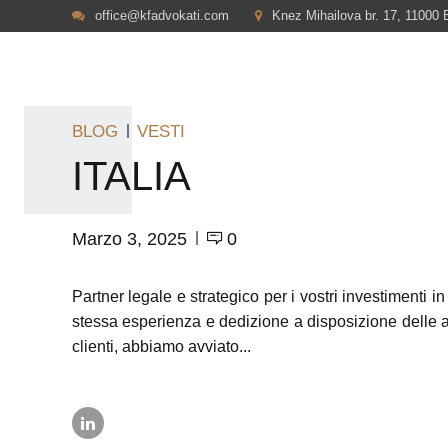
office@kfadvokati.com
Knez Mihailova br. 17, 11000 
BLOG
VESTI
ITALIA
Marzo 3, 2025
0
Partner legale e strategico per i vostri investimenti in 
stessa esperienza e dedizione a disposizione delle az
clienti, abbiamo avviato...