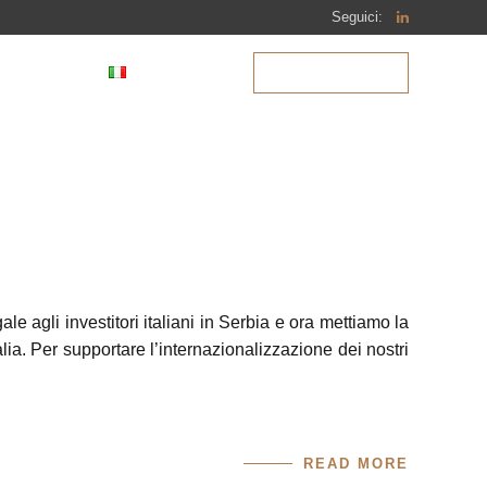
Seguici:
BLOG
ITALIANO
CONTATTACI
RPSKI
NGLISH
gale agli investitori italiani in Serbia e ora mettiamo la
ia. Per supportare l’internazionalizzazione dei nostri
READ MORE