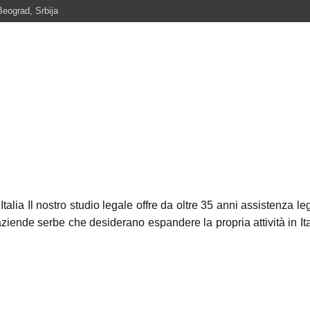
Beograd, Srbija
HOME
DI NOI
AREE DI PRATICA
NOTIZIE
S
E
Italia Il nostro studio legale offre da oltre 35 anni assistenza le
iende serbe che desiderano espandere la propria attività in Ital